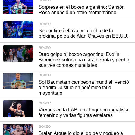
BOXEO
Sorpresa en el boxeo argentino: Sansón
Rosa anunció un retiro momentáneo
BOXEO
Se confirmó el rival y la fecha de la
próxima pelea de Alan Chaves en EE.UU.
BOXEO
Duro golpe al boxeo argentino: Evelin
Bermúdez sufrió una clara derrota y perdió
sus tres coronas mundiales
BOXEO
Sol Baumstarh campeona mundial: venció
a Yadira Bustillo en polémico fallo
mayoritario
BOXEO
Viernes en la FAB: un choque mundialista
femenino y varias figuras estelares
BOXEO
Braian Argüello dio el golpe y noqueó a