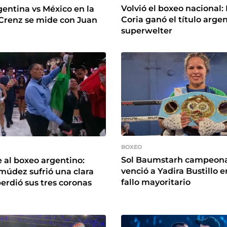
Volvió el boxeo nacional:
gentina vs México en la
Coria ganó el título arge
Crenz se mide con Juan
superwelter
BOXEO
Sol Baumstarh campeona
 al boxeo argentino:
venció a Yadira Bustillo 
múdez sufrió una clara
fallo mayoritario
perdió sus tres coronas