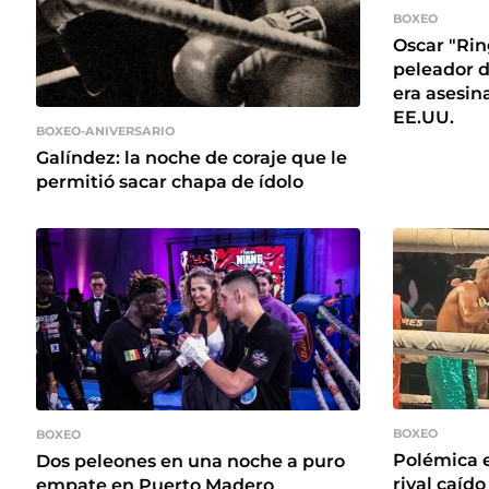
BOXEO
Oscar "Rin
peleador d
era asesin
EE.UU.
BOXEO-ANIVERSARIO
Galíndez: la noche de coraje que le
permitió sacar chapa de ídolo
BOXEO
BOXEO
Polémica e
Dos peleones en una noche a puro
rival caído
empate en Puerto Madero