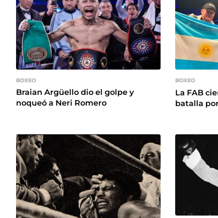
BOXEO
BOXEO
Braian Argüello dio el golpe y
La FAB cie
noqueó a Neri Romero
batalla por