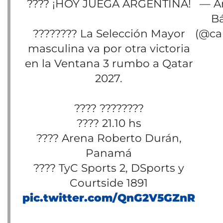
???? ¡HOY JUEGA ARGENTINA!
— A
B
???????? La Selección Mayor
(@cab
masculina va por otra victoria
en la Ventana 3 rumbo a Qatar
2027.
???? ????????
???? 21.10 hs
????️ Arena Roberto Durán,
Panamá
???? TyC Sports 2, DSports y
Courtside 1891
pic.twitter.com/QnG2V5GZnR