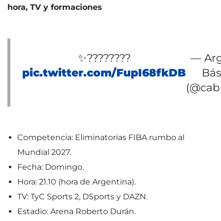
hora, TV y formaciones
✨????????
— Ar
pic.twitter.com/FupI68fkDB
Bás
(@cabb
Competencia: Eliminatorias FIBA rumbo al
Mundial 2027.
Fecha: Domingo.
Hora: 21.10 (hora de Argentina).
TV: TyC Sports 2, DSports y DAZN.
Estadio: Arena Roberto Durán.