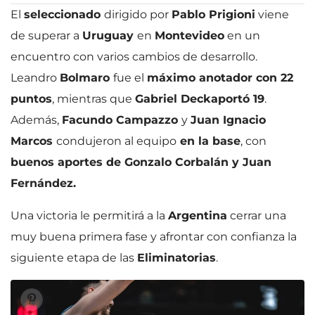
El
seleccionado
dirigido por
Pablo Prigioni
viene
de superar a
Uruguay
en
Montevideo
en un
encuentro con varios cambios de desarrollo.
Leandro
Bolmaro
fue el
máximo anotador con 22
puntos
, mientras que
Gabriel Deck
aportó 19
.
Además,
Facundo Campazzo
y
Juan Ignacio
Marcos
condujeron al equipo
en la base
, con
buenos aportes de Gonzalo Corbalán y Juan
Fernández.
Una victoria le permitirá a la
Argentina
cerrar una
muy buena primera fase y afrontar con confianza la
siguiente etapa de las
Eliminatorias
.