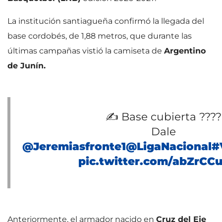
La institución santiagueña confirmó la llegada del
base cordobés, de 1,88 metros, que durante las
últimas campañas vistió la camiseta de
Argentino
de Junín.
✍️ Base cubierta ????
Dale
@Jeremiasfronte1
@LigaNacional
#
pic.twitter.com/abZrC
Anteriormente, el armador nacido en
Cruz del Eje