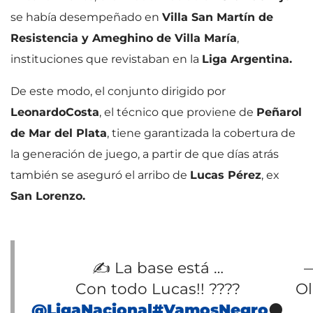
se había desempeñado en
Villa San Martín de
Resistencia y Ameghino de Villa María
,
instituciones que revistaban en la
Liga Argentina.
De este modo, el conjunto dirigido por
Leonardo
Costa
, el técnico que proviene de
Peñarol
de Mar del Plata
, tiene garantizada la cobertura de
la generación de juego, a partir de que días atrás
también se aseguró el arribo de
Lucas Pérez
, ex
San Lorenzo.
✍️ La base está …
—
Con todo Lucas!! ????
Ol
@LigaNacional
#VamosNegro
⚫️