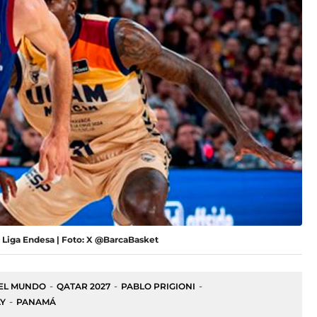
la Liga Endesa | Foto: X @BarcaBasket
EL MUNDO
QATAR 2027
PABLO PRIGIONI
Y
PANAMÁ