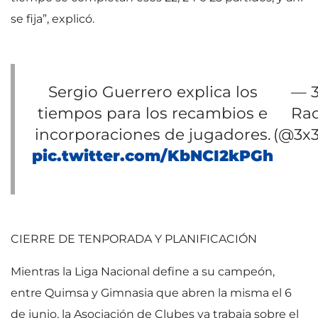
se fija”, explicó.
Sergio Guerrero explica los
— 
tiempos para los recambios e
Ra
incorporaciones de jugadores.
(@3x
pic.twitter.com/KbNCI2kPGh
CIERRE DE TENPORADA Y PLANIFICACIÓN
Mientras la Liga Nacional define a su campeón,
entre Quimsa y Gimnasia que abren la misma el 6
de junio, la Asociación de Clubes ya trabaja sobre el