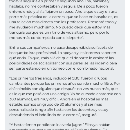
todavía seguiría en primer o segundo año. Iba, hablaba y
hablaba, no me contestaban y seguía. De a poco fueron
entendiendo y ahí aflojaron un poco. Ahora que estoy en una
parte más práctica de la carrera, que se hace en hospitales, es
una relación más directa con los profesores. Presenté todo y
me ayudaron muchísimo. No puedo decir que estoy más
tranquila porque es un ritmo de vida altísimo, pero por lo
menos más contemplada con el deporte”.
Entre sus compañeros, no pasa desapercibida su faceta de
basquetbolista profesional. La apoyan y les interesa saber en
qué anda. Es que, más allá de que el deporte le aminoró las
posibilidades de sociabilizar con sus pares, se las ingenió para
ser parte estando en un torneo con el combinado nacional.
“Los primeros tres años, incluido el CBC, fueron grupos
cambiantes porque los primeros años son de mucho filtro. Por
ahí coincidís con alguien que después no ves nunca más, que
es lo que me pasó con una amiga. Yo he cursado anatomía con
300 alumnos, era muy difícil. Ahora en el hospital es más
estable, somos un grupo de 30 alumnos y al ser más
personalizado tengo afín hasta con los docentes y estoy
descubriendo el lado lindo de la carrera”, aseguró.
"Y hasta tienen pendiente ir a verla jugar: “Ellos ya habían
empezado a cursar y yo estaba en el Sudamericano. De