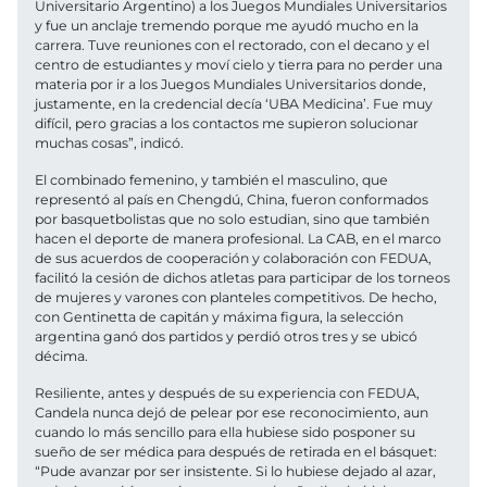
Universitario Argentino) a los Juegos Mundiales Universitarios
y fue un anclaje tremendo porque me ayudó mucho en la
carrera. Tuve reuniones con el rectorado, con el decano y el
centro de estudiantes y moví cielo y tierra para no perder una
materia por ir a los Juegos Mundiales Universitarios donde,
justamente, en la credencial decía ‘UBA Medicina’. Fue muy
difícil, pero gracias a los contactos me supieron solucionar
muchas cosas”, indicó.
El combinado femenino, y también el masculino, que
representó al país en Chengdú, China, fueron conformados
por basquetbolistas que no solo estudian, sino que también
hacen el deporte de manera profesional. La CAB, en el marco
de sus acuerdos de cooperación y colaboración con FEDUA,
facilitó la cesión de dichos atletas para participar de los torneos
de mujeres y varones con planteles competitivos. De hecho,
con Gentinetta de capitán y máxima figura, la selección
argentina ganó dos partidos y perdió otros tres y se ubicó
décima.
Resiliente, antes y después de su experiencia con FEDUA,
Candela nunca dejó de pelear por ese reconocimiento, aun
cuando lo más sencillo para ella hubiese sido posponer su
sueño de ser médica para después de retirada en el básquet:
“Pude avanzar por ser insistente. Si lo hubiese dejado al azar,