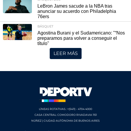
LeBron James sacude a la NBA tras
anunciar su acuerdo con Philadelphia
76ers
BÁSQUET
Agostina Burani y el Sudamericano: "“Nos
preparamos para volver a conseguir el
título"
LEER MÁS
LÍNEAS ROTATIVAS.: +(5411) - 4704 4000
CASA CENTRAL: COMODORO RIVADAVIA 1151
NÚÑEZ | CIUDAD AUTÓNOMA DE BUENOS AIRES