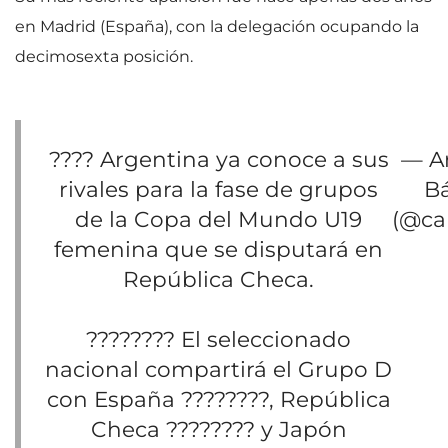
en Madrid (España), con la delegación ocupando la
decimosexta posición.
???? Argentina ya conoce a sus
— A
rivales para la fase de grupos
B
de la Copa del Mundo U19
(@cab
femenina que se disputará en
República Checa.
???????? El seleccionado
nacional compartirá el Grupo D
con España ????????, República
Checa ???????? y Japón