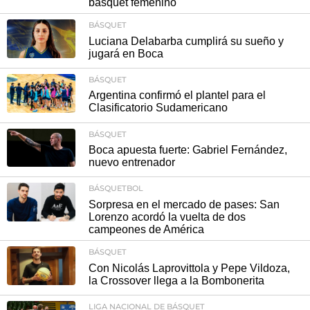
básquet femenino"
BÁSQUET
Luciana Delabarba cumplirá su sueño y
jugará en Boca
BÁSQUET
Argentina confirmó el plantel para el
Clasificatorio Sudamericano
BÁSQUET
Boca apuesta fuerte: Gabriel Fernández,
nuevo entrenador
BÁSQUETBOL
Sorpresa en el mercado de pases: San
Lorenzo acordó la vuelta de dos
campeones de América
BÁSQUET
Con Nicolás Laprovittola y Pepe Vildoza,
la Crossover llega a la Bombonerita
LIGA NACIONAL DE BÁSQUET